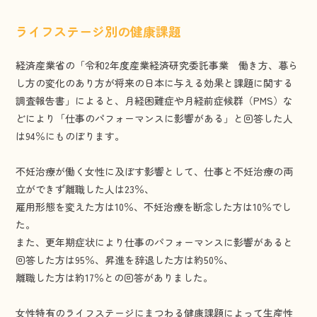
ライフステージ別の健康課題
経済産業省の「令和2年度産業経済研究委託事業 働き方、暮ら
し方の変化のあり方が将来の日本に与える効果と課題に関する
調査報告書」によると、月経困難症や月経前症候群（PMS）な
どにより「仕事のパフォーマンスに影響がある」と回答した人
は94％にものぼります。
不妊治療が働く女性に及ぼす影響として、仕事と不妊治療の両
立ができず離職した人は23％、
雇用形態を変えた方は10％、不妊治療を断念した方は10％でし
た。
また、更年期症状により仕事のパフォーマンスに影響があると
回答した方は95％、昇進を辞退した方は約50％、
離職した方は約17％との回答がありました。
女性特有のライフステージにまつわる健康課題によって生産性