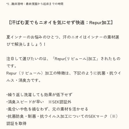
*2…離床潜時：最終覚醒から起床までの時間
【汗ばむ夏でもニオイを気にせず快適：Repur加工】
夏インナーのお悩みのひとつ、汗のニオイはインナーの素材選
びで解決しましょう！
注目して選びたいのは、「
Repur(リピュール)加工
」されたもの
です。
Repur（リピュール）加工の特徴は、下記のように抗菌・抗ウイ
ルス・消臭力です。
•繰り返し洗濯しても効果が低下せず
•消臭スピードが早い ※SEK認証外
•風合いや色を損なわず、元の素材を活かせる
•抗菌防臭・制菌・抗ウイルス加工についてのSEKマーク（※）
認証を取得