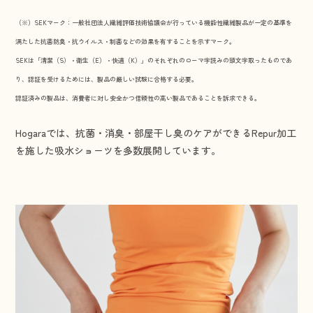
（※）SEKマーク：一般社団法人繊維評価技術協議会が行っている機能性繊維製品が一定の基準を
満たした抗菌防臭・抗ウイルス・制菌などの効果を有することを示すマーク。
SEKは「清潔（S）・衛生（E）・快適（K）」のそれぞれのローマ字読みの頭文字取ったものであ
り、認証を受けるためには、製品の厳しい試験に合格する必要。
認証済みの製品は、消費者に対し安全かつ信頼性の高い製品であることを訴求できる。
Hogaraでは、抗菌・消臭・部屋干し臭のケアができるRepur加工
を施した吸水ショーツを多数展開しています。