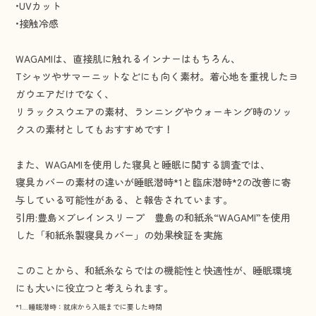
•UVカット
•接触冷感
WAGAMIは、直接肌に触れるインナーはもちろん、
Tシャツやサマーニットなどにも向く素材。着心地を重視したヨ
ガウエアだけでなく、
リラックスウエアの素材、ランニングやウォーキング時のソッ
クスの素材としてもおすすめです！
また、WAGAMIを使用した寝具と睡眠に関する調査では、
寝具カバーの素材の違いが睡眠潜時*1と臨床潜時*2の改善に寄
与している可能性がある、と報告されています。
引用:
豊島×ブレインスリープ 豊島の和紙糸“WAGAMI”を使用
した「和紙糸製寝具カバー」の効果検証を実施
このことから、和紙糸ならではの機能性と快適性が、睡眠環境
にも大いに役立つと考えられます。
*1…睡眠潜時：就床から入眠までに要した時間