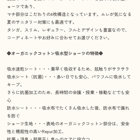
ョーツであり、
マチ部分はこだわりの4枚構造となっています。ムレが気になる
夏のサニタリー対策にも最適です。
タンガ、スリム、レギュラー、フルとデザインも豊富なので、
コーディネートやお好みに合わせてお選びください。
◆オーガニックコットン吸水型ショーツの特徴◆
吸水速乾シート・・・素早く吸収するため、肌触りがサラサラ
吸水シート（抗菌)・・・多い日でも安心、パワフルに吸水して
キープ。
さらに抗菌加工のため、長時間の会議・授業・移動などでも安
心
防水シート・・・吸水布でたくさん吸水した後、防水布で漏れ
を防ぐ
ショーツ生地・・・表地のオーガニックコットン部分は、安全
性と機能性の高いRepur加工、
抗菌・消臭・部屋干し臭へのケアに役立つ