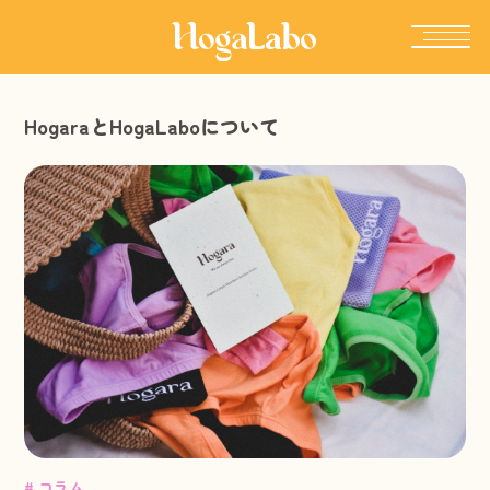
HogaraとHogaLaboについて
# コラム